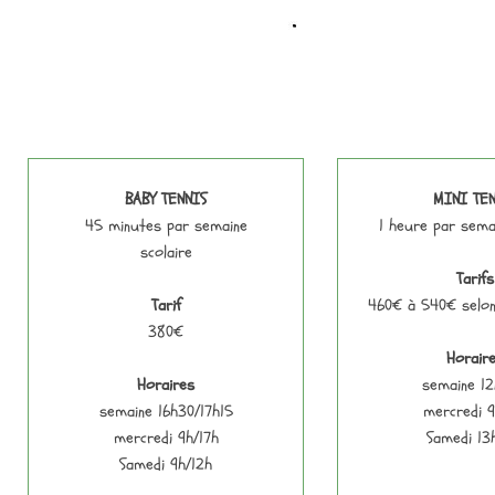
BABY TENNIS
MINI TEN
45 minutes par semaine
1 heure par sema
scolaire
Tarifs
Tarif
460€ à 540€ selon
380€
Horair
Horaires
semaine 12
semaine 16h30/17h15
mercredi 9
mercredi 9h/17h
Samedi 13
Samedi 9h/12h