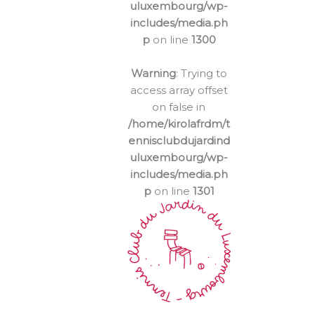
uluxembourg/wp-
includes/media.ph
p
on line
1300
Warning
: Trying to
access array offset
on false in
/home/kirolafrdm/t
ennisclubdujardind
uluxembourg/wp-
includes/media.ph
p
on line
1301