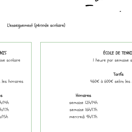
L'enseignement (période scolaire)
NIS
ÉCOLE DE TENNI
ine scolaire
1 heure par semaine s
Tarifs
 les horaires
460€ à 600€ selon les 
es
Horaires
h/14h
semaine 12h/14h
h/17h
semaine 16h/17h
h/15h
mercredi 9h/17h